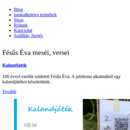
Blog
panka&pietro termékek
FŐMENÜ
Shop
Rólunk
Kapcsolat
Szállítás, fizetés
Fésűs Éva meséi, versei
Kalandjáték
100 évvel ezelőtt született Fésűs Éva. A jubileum alkalmából egy
kalandjátékot készítettünk.
Tovább