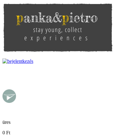
Ugrás a tartalomra
pankaandpietro
üres
0 Ft