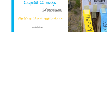
Matricák
Matricagyűjteményeket készítettem a
Csupafül 22 meséje
és
A
szomjazó királyfi
című mesekönyvekhez.
Tovább