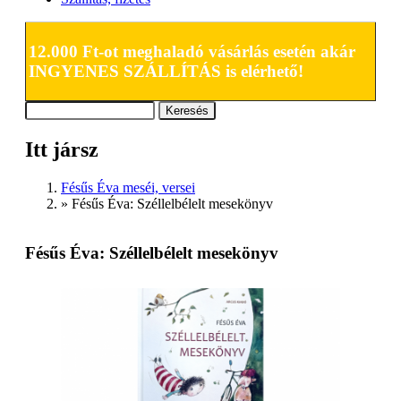
12.000 Ft-ot meghaladó vásárlás esetén akár
INGYENES SZÁLLÍTÁS is elérhető!
Keresés
Keresés űrlap
Itt jársz
Fésűs Éva meséi, versei
»
Fésűs Éva: Széllelbélelt mesekönyv
Fésűs Éva: Széllelbélelt mesekönyv