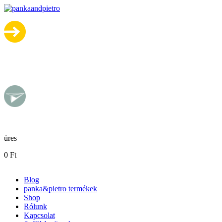
Ugrás a tartalomra
pankaandpietro
üres
0 Ft
Blog
panka&pietro termékek
FŐMENÜ
Shop
Rólunk
Kapcsolat