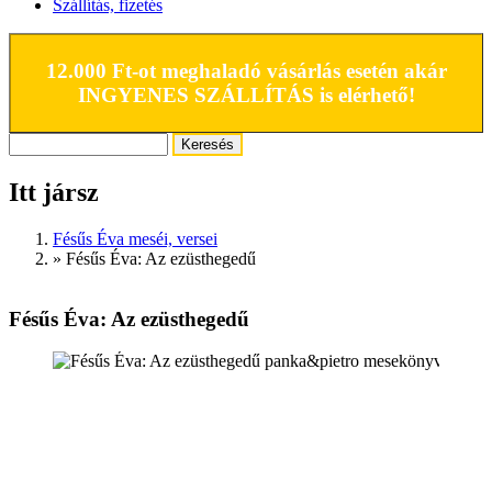
Szállítás, fizetés
12.000 Ft-ot meghaladó vásárlás esetén akár
INGYENES SZÁLLÍTÁS is elérhető!
Keresés
Keresés űrlap
Itt jársz
Fésűs Éva meséi, versei
»
Fésűs Éva: Az ezüsthegedű
Fésűs Éva: Az ezüsthegedű