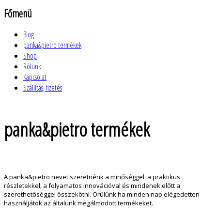
Főmenü
Blog
panka&pietro termékek
Shop
Rólunk
Kapcsolat
Szállítás, fizetés
panka&pietro termékek
A panka&pietro nevet szeretnénk a minőséggel, a praktikus
részletekkel, a folyamatos innovációval és mindenek előtt a
szerethetőséggel összekötni. Örülünk ha minden nap elégedetten
használjátok az általunk megálmodott termékeket.