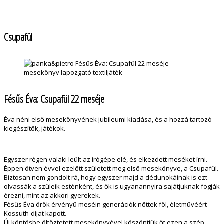
Csupafül
Fésűs Éva: Csupafül 22 meséje
Éva néni első mesekönyvének jubileumi kiadása, és a hozzá tartozó
kiegészítők, játékok.
Egyszer régen valaki leült az írógépe elé, és elkezdett meséket írni.
Éppen ötven évvel ezelőtt született meg első mesekönyve, a Csupafül.
Biztosan nem gondolt rá, hogy egyszer majd a dédunokáinak is ezt
olvassák a szüleik esténként, és ők is ugyanannyira sajátjuknak fogják
érezni, mint az akkori gyerekek.
Fésűs Éva örök érvényű meséin generációk nőttek föl, életművéért
Kossuth-díjat kapott.
Új köntösbe öltöztetett mesekönyvével köszöntjük őt ezen a szép