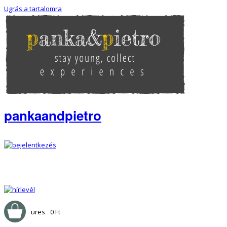
Ugrás a tartalomra
pankaandpietro
üres
0 Ft