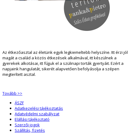
Az étkezőasztal az életünk egyik legkiemeltebb helyszíne. Itt érzi jól
magát a család a közös étkezések alkalmával, itt készülnek a
gyerekek alkotásai, itt fújjuk el a szülinapi torták gyertyáit. Ezért a
napjaink hangulatát, sikerét alapvetően befolyásolja a szépen
megterített asztal.
Tovább >>
ÁSZF
Adatkezelési tájékoztatás
Adatvédelmi szabályzat
Elállási tájékoztató
Szerzői jogok
Szállítás, fizetés