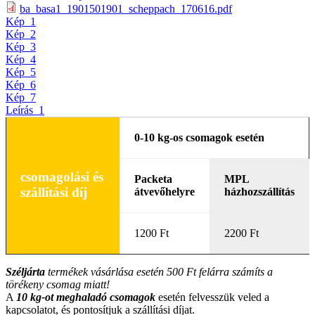
ba_basa1_1901501901_scheppach_170616.pdf
Kép_1
Kép_2
Kép_3
Kép_4
Kép_5
Kép_6
Kép_7
Leírás_1
0-10 kg-os csomagok esetén
csomagolási és
Packeta
MPL
szállítási díj
átvevőhelyre
házhozszállítás
1200 Ft
2200 Ft
Széljárta
termékek vásárlása esetén 500 Ft felárra számíts a
törékeny csomag miatt!
A
10
kg-ot meghaladó csomagok
esetén felvesszük veled a
kapcsolatot, és pontosítjuk a szállítási díjat.