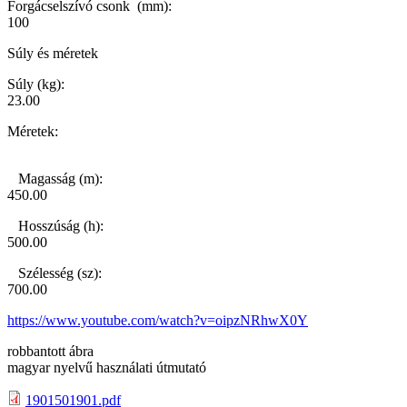
Forgácselszívó csonk (mm):
100
Súly és méretek
Súly (kg):
23.00
Méretek:
Magasság (m):
450.00
Hosszúság (h):
500.00
Szélesség (sz):
700.00
https://www.youtube.com/watch?v=oipzNRhwX0Y
robbantott ábra
magyar nyelvű használati útmutató
1901501901.pdf