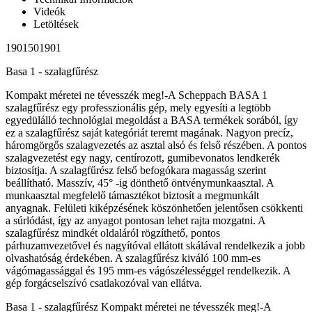
Videók
Letöltések
1901501901
Basa 1 - szalagfűrész
Kompakt méretei ne tévesszék meg!-A Scheppach BASA 1
szalagfűrész egy professzionális gép, mely egyesíti a legtöbb
egyedülálló technológiai megoldást a BASA termékek sorából, így
ez a szalagfűrész saját kategóriát teremt magának. Nagyon precíz,
háromgörgős szalagvezetés az asztal alsó és felső részében. A pontos
szalagvezetést egy nagy, centírozott, gumibevonatos lendkerék
biztosítja. A szalagfűrész felső befogókara magasság szerint
beállítható. Masszív, 45° -ig dönthető öntvénymunkaasztal. A
munkaasztal megfelelő támasztékot biztosít a megmunkált
anyagnak. Felületi kiképzésének köszönhetően jelentősen csökkenti
a súrlódást, így az anyagot pontosan lehet rajta mozgatni. A
szalagfűrész mindkét oldaláról rögzíthető, pontos
párhuzamvezetővel és nagyítóval ellátott skálával rendelkezik a jobb
olvashatóság érdekében. A szalagfűrész kiváló 100 mm-es
vágómagassággal és 195 mm-es vágószélességgel rendelkezik. A
gép forgácselszívó csatlakozóval van ellátva.
Basa 1 - szalagfűrész Kompakt méretei ne tévesszék meg!-A