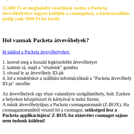
12.000 Ft-ot meghaladó vásárlások esetén a Packeta
átvevőhelyekre ingyen küldjük a csomagokat, a házhozszállítás
pedig csak 1000 Ft-ba kerül.
Hol vannak Packeta átvevőhelyek?
Itt találod a Packeta átvevőhelyeket.
1. keresd meg a hozzád legközelebbi átvevőhelyet
2. kattints rá, majd a "részletek" gombra
3. olvasd le az átvevőhely ID-ját
4. írd a rendeléskor a szállítási információknál a "Packeta átvevőhely
ID-ja" mezőbe
Az átvevőhelyek egy része valamilyen szolgáltatóhely, bolt. Ezeken
a helyeken készpénzzel és kártyával is tudsz fizetni.
A másik átvevőhelytípus a Packeta csomagautomatái (Z-BOX). Ha
csomagautomatából veszed fel a csomagot,
szükséged lesz a
Packeta applikációjára! Z-BOX-ba utánvétes csomagot sajnos
nem tudunk küldeni!