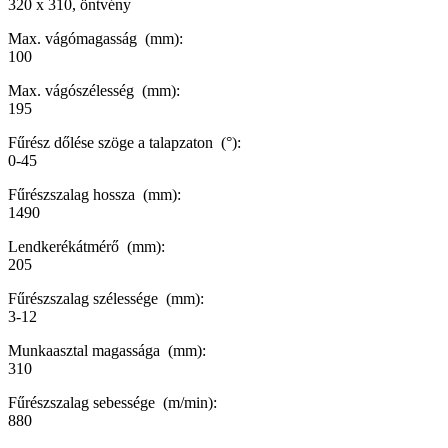
320 x 310, öntvény
Max. vágómagasság (mm):
100
Max. vágószélesség (mm):
195
Fűrész dőlése szöge a talapzaton (°):
0-45
Fűrészszalag hossza (mm):
1490
Lendkerékátmérő (mm):
205
Fűrészszalag szélessége (mm):
3-12
Munkaasztal magassága (mm):
310
Fűrészszalag sebessége (m/min):
880