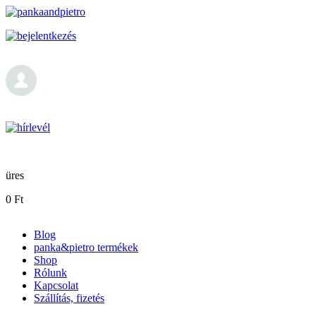
Ugrás a tartalomra
pankaandpietro
üres
0 Ft
Blog
panka&pietro termékek
Főmenü
Shop
Rólunk
Kapcsolat
Szállítás, fizetés