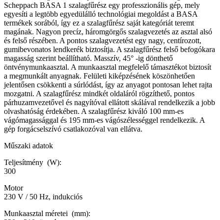
Scheppach BASA 1 szalagfűrész egy professzionális gép, mely
egyesíti a legtöbb egyedülálló technológiai megoldást a BASA
termékek sorából, így ez a szalagfűrész saját kategóriát teremt
magának. Nagyon precíz, háromgörgős szalagvezetés az asztal alsó
és felső részében. A pontos szalagvezetést egy nagy, centírozott,
gumibevonatos lendkerék biztosítja. A szalagfűrész felső befogókara
magasság szerint beállítható. Masszív, 45° -ig dönthető
öntvénymunkaasztal. A munkaasztal megfelelő támasztékot biztosít
a megmunkált anyagnak. Felületi kiképzésének köszönhetően
jelentősen csökkenti a súrlódást, így az anyagot pontosan lehet rajta
mozgatni. A szalagfűrész mindkét oldaláról rögzíthető, pontos
párhuzamvezetővel és nagyítóval ellátott skálával rendelkezik a jobb
olvashatóság érdekében. A szalagfűrész kiváló 100 mm-es
vágómagassággal és 195 mm-es vágószélességgel rendelkezik. A
gép forgácselszívó csatlakozóval van ellátva.
Műszaki adatok
Teljesítmény (W):
300
Motor
230 V / 50 Hz, indukciós
Munkaasztal méretei (mm):