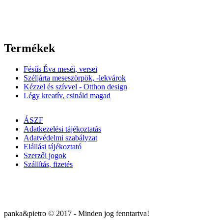
Termékek
Fésűs Éva meséi, versei
Széljárta meseszörpök, -lekvárok
Kézzel és szívvel - Otthon design
Légy kreatív, csináld magad
ÁSZF
Adatkezelési tájékoztatás
Adatvédelmi szabályzat
Elállási tájékoztató
Szerzői jogok
Szállítás, fizetés
panka&pietro © 2017 - Minden jog fenntartva!