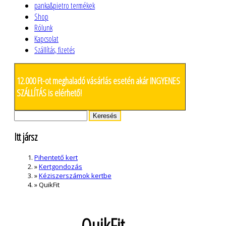
Főmenü
panka&pietro termékek
Shop
Rólunk
Kapcsolat
Szállítás, fizetés
12.000 Ft-ot meghaladó vásárlás esetén akár INGYENES
SZÁLLÍTÁS is elérhető!
Keresés
Keresés űrlap
Itt jársz
Pihentető kert
»
Kertgondozás
»
Kéziszerszámok kertbe
»
QuikFit
QuikFit