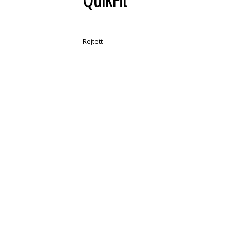
Rejtett
Fiskars QuikFit™
gyomkiszedő fej
1000731