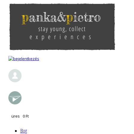
Ugrás a tartalomra
pankaandpietro
üres
0 Ft
Blog