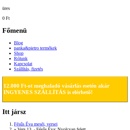
üres
0 Ft
Főmenü
Blog
panka&pietro termékek
Shop
Rólunk
Kapcsolat
Szállítás, fizetés
12.000 Ft-ot meghaladó vásárlás esetén akár
INGYENES SZÁLLÍTÁS is elérhető!
Itt jársz
Fésűs Éva meséi, versei
»
Vers 13. - Fésűs Éva: Nyolcvan felett