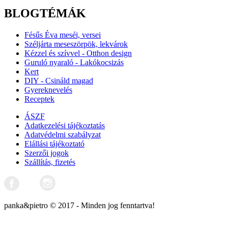
BLOGTÉMÁK
Fésűs Éva meséi, versei
Széljárta meseszörpök, lekvárok
Kézzel és szívvel - Otthon design
Guruló nyaraló - Lakókocsizás
Kert
DIY - Csináld magad
Gyereknevelés
Receptek
ÁSZF
Adatkezelési tájékoztatás
Adatvédelmi szabályzat
Elállási tájékoztató
Szerzői jogok
Szállítás, fizetés
panka&pietro © 2017 - Minden jog fenntartva!