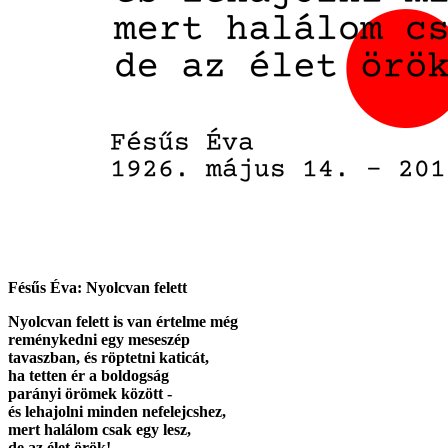
Fésűs Éva: Nyolcvan felett
Nyolcvan felett is van értelme még
reménykedni egy meseszép
tavaszban, és röptetni katicát,
ha tetten ér a boldogság
parányi örömek között -
és lehajolni minden nefelejcshez,
mert halálom csak egy lesz,
de az élet örök!