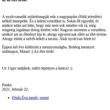
A nyolcvanadik születésnapját már a nagypapám (földi jelenléte)
nélkül ünnepelte. És a kilencvenediket is. Sokat élt egyedül, és
amikor talán azt hitte, hogy már nem sok minden vár rá, még
rengeteg izgalmas dolog történt vele! Nagyon szeretem a verseiben,
amikor azt az élményt írja le, ahogy egyszercsak rátör az élet öröme.
Ahogy elönti a szívét-lelkét a tavasz. Akár nyolcvan felett is!
Éppen két éve költözött a mennyországba. Boldog mennyei
szülinapot, Mami! :) Az élet örök!
Ui: Ugye tudjátok, miért ötpettyes a katica? ;)
Panka
2021. február 22.
Fésűs Éva meséi, versei