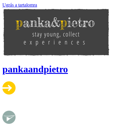
Ugrás a tartalomra
pankaandpietro