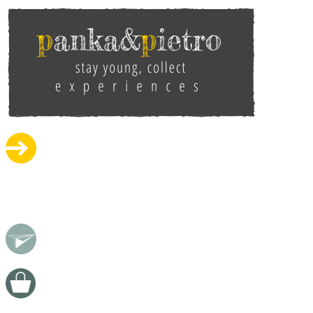
Ugrás a tartalomra
pankaandpietro