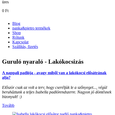
üres
0 Ft
Blog
panka&pietro termékek
Főmenü
Shop
Rólunk
Kapcsolat
Szállítás, fizetés
Guruló nyaraló - Lakókocsizás
A nappali padlója - avagy miből van a lakókocsi elősátrának
alja?
Először csak az volt a terv, hogy cseréljük le a szőnyeget..., végül
beruháztunk a teljes Isabella padlórendszerre. Nagyon jó döntésnek
bizonyult! :)
Tovább