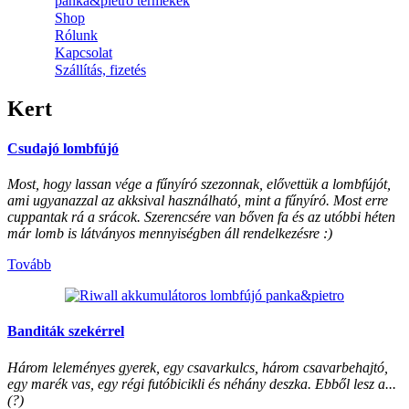
panka&pietro termékek
Shop
Rólunk
Kapcsolat
Szállítás, fizetés
Kert
Csudajó lombfújó
Most, hogy lassan vége a fűnyíró szezonnak, elővettük a lombfújót,
ami ugyanazzal az akksival használható, mint a fűnyíró. Most erre
cuppantak rá a srácok. Szerencsére van bőven fa és az utóbbi héten
már lomb is látványos mennyiségben áll rendelkezésre :)
Tovább
Banditák szekérrel
Három leleményes gyerek, egy csavarkulcs, három csavarbehajtó,
egy marék vas, egy régi futóbicikli és néhány deszka. Ebből lesz a...
(?)