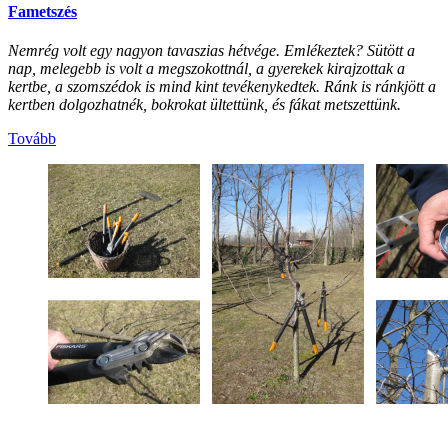
Fametszés
Nemrég volt egy nagyon tavaszias hétvége. Emlékeztek? Sütött a
nap, melegebb is volt a megszokottnál, a gyerekek kirajzottak a
kertbe, a szomszédok is mind kint tevékenykedtek. Ránk is ránkjött a
kertben dolgozhatnék, bokrokat ültettünk, és fákat metszettünk.
Tovább