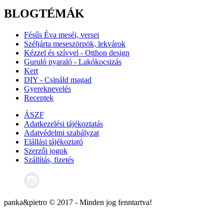
BLOGTÉMÁK
Fésűs Éva meséi, versei
Széljárta meseszörpök, lekvárok
Kézzel és szívvel - Otthon design
Guruló nyaraló - Lakókocsizás
Kert
DIY - Csináld magad
Gyereknevelés
Receptek
ÁSZF
Adatkezelési tájékoztatás
Adatvédelmi szabályzat
Elállási tájékoztató
Szerzői jogok
Szállítás, fizetés
panka&pietro © 2017 - Minden jog fenntartva!