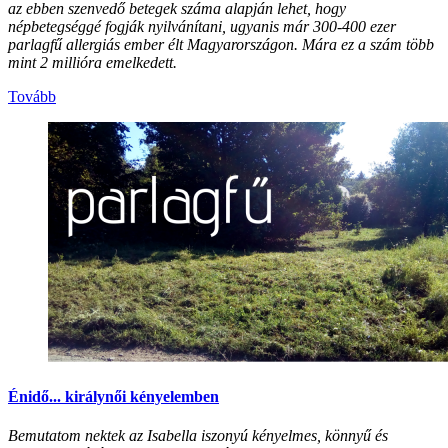
az ebben szenvedő betegek száma alapján lehet, hogy
népbetegséggé fogják nyilvánítani, ugyanis már 300-400 ezer
parlagfű allergiás ember élt Magyarországon. Mára ez a szám több
mint 2 millióra emelkedett.
Tovább
Énidő... királynői kényelemben
Bemutatom nektek az Isabella iszonyú kényelmes, könnyű és